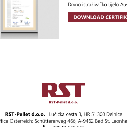
Drvno istraživačko tijelo Aus
DOWNLOAD CERTIFIKA
RST-Pellet d.o.o.
| Lučićka cesta 3, HR 51 300 Delnice
fice Österreich: Schüttererweg 466, A-9462 Bad St. Leonh