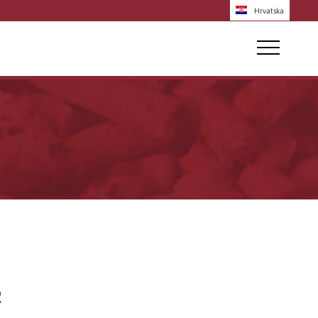
Hrvatska
2