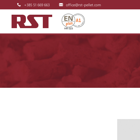
+385 51 669 663
office@rst-pellet.com