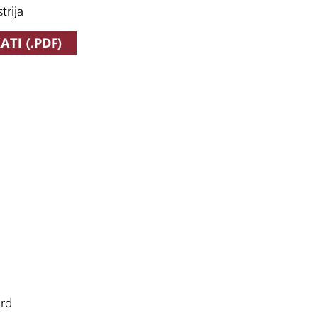
trija
TI (.PDF)
ard